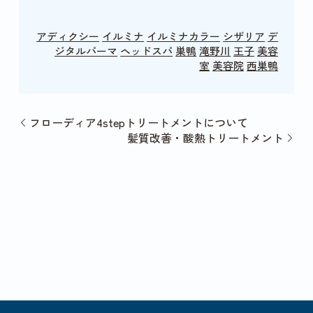
アディクシー
イルミナ
イルミナカラー
シザリア
デ
ジタルパーマ
ヘッドスパ
巣鴨
滝野川
王子
美容
室
美容院
西巣鴨
フローディア4stepトリートメントについて
髪質改善・酸熱トリートメント