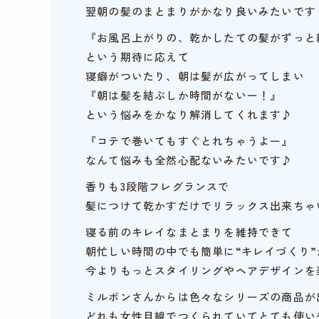
翌朝の髪のまとまりがかなり良いみたいです
『お風呂上がりの、乾かしたての髪がずっと
という期待に応えて
寝癖がついたり、朝は髪が広がってしまい
『朝は髪を結ぶしか時間がないー！』
という悩みをかなり解消してくれます♪
『コテで巻いてもすぐとれちゃうよー』
なんて悩みも全然心配ないみたいです♪
香りも3段階フレグランスで
髪につけて乾かすだけでリラックス出来ちゃい
寝る前のキレイなまとまりを維持できて
朝忙しい時間の中でも簡単に“キレイづくり
今よりもっとスタイリングやヘアデザインを
ミルボンさんからは色々なシリーズの商品が
どれも女性目線でつくられていてとても使い