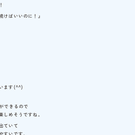
！
続けばいいのに！』
ます(^^)
”ができるので
楽しめそうですね。
出ていて
やすいです。