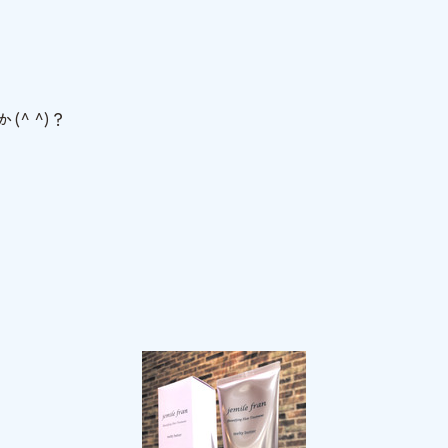
^ ^)？